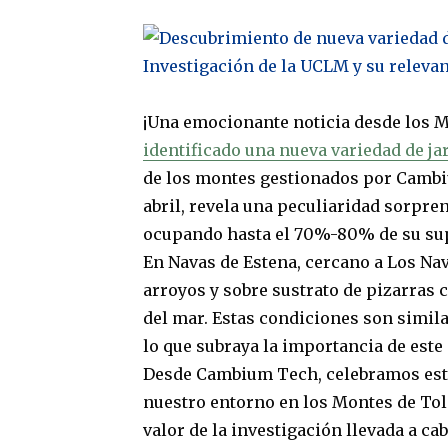
hidrolato
de
jara
de
Cambium
¡Una emocionante noticia desde los M
Essentials,
ahora
identificado una nueva variedad de ja
disponible
de los montes gestionados por Cambiu
en
abril, revela una peculiaridad sorpre
Amazon
ocupando hasta el 70%-80% de su sup
En Navas de Estena, cercano a Los Nav
arroyos y sobre sustrato de pizarras 
del mar. Estas condiciones son simil
lo que subraya la importancia de est
Desde Cambium Tech, celebramos este
nuestro entorno en los Montes de To
valor de la investigación llevada a c