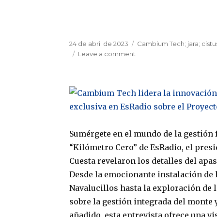
Posted
Tags
24 de abril de 2023
Cambium Tech; jara; cistus 
on
on
Leave a comment
Descubrimiento
de
nueva
variedad
de
jara
en
Sumérgete en el mundo de la gestión 
Los
Montes
“Kilómetro Cero” de EsRadio, el presi
de
Cuesta revelaron los detalles del apa
Toledo:
Desde la emocionante instalación de 
Investigación
de
Navalucillos hasta la exploración de 
la
sobre la gestión integrada del monte y
UCLM
añadido, esta entrevista ofrece una v
y