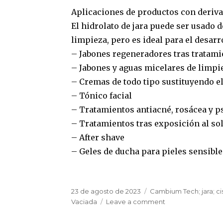
Aplicaciones de productos con derivad
El hidrolato de jara puede ser usado 
limpieza, pero es ideal para el desar
– Jabones regeneradores tras tratami
– Jabones y aguas micelares de limpi
– Cremas de todo tipo sustituyendo el
– Tónico facial
– Tratamientos antiacné, rosácea y p
– Tratamientos tras exposición al so
– After shave
– Geles de ducha para pieles sensible
Posted
Tags
23 de agosto de 2023
Cambium Tech; jara; cist
on
on
Vaciada
Leave a comment
Descubre
el