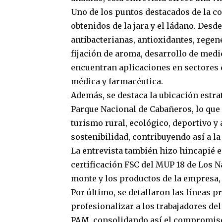
su
Uno de los puntos destacados de la co
relevancia
obtenidos de la jara y el ládano. Desd
para
antibacterianas, antioxidantes, regen
Cambium
Tech
fijación de aroma, desarrollo de med
encuentran aplicaciones en sectores d
médica y farmacéutica.
Además, se destaca la ubicación estr
Parque Nacional de Cabañeros, lo que
turismo rural, ecológico, deportivo y 
sostenibilidad, contribuyendo así a la
La entrevista también hizo hincapié e
certificación FSC del MUP 18 de Los Na
monte y los productos de la empresa, 
Por último, se detallaron las líneas
profesionalizar a los trabajadores del
PAM, consolidando así el compromiso 