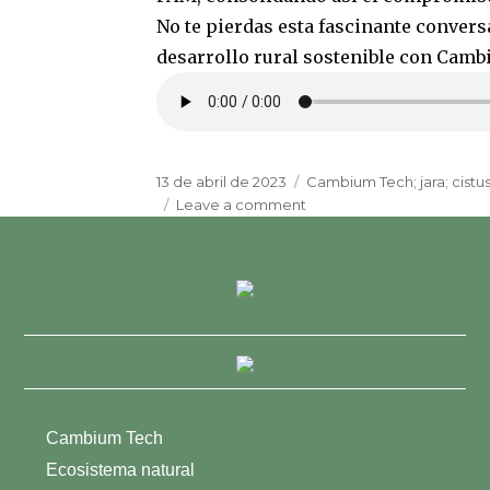
No te pierdas esta fascinante conversa
desarrollo rural sostenible con Cam
Posted
Tags
13 de abril de 2023
Cambium Tech; jara; cistus 
on
on
Leave a comment
Cambium
Tech
lidera
la
innovación
en
gestión
forestal:
Entrevista
exclusiva
Cambium Tech
en
Ecosistema natural
EsRadio