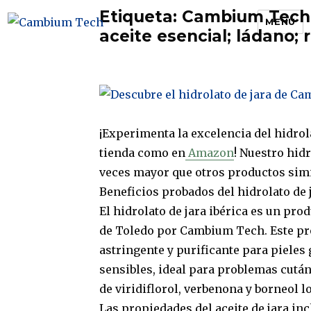
Etiqueta:
Cambium Tech; j
MENU
aceite esencial; ládano; 
Cambium Tech
¡Experimenta la excelencia del hidrol
tienda como en
Amazon
! Nuestro hid
veces mayor que otros productos simil
Beneficios probados del hidrolato de j
El hidrolato de jara ibérica es un pro
de Toledo por Cambium Tech. Este pr
astringente y purificante para pieles
sensibles, ideal para problemas cutá
de viridiflorol, verbenona y borneol 
Las propiedades del aceite de jara inc