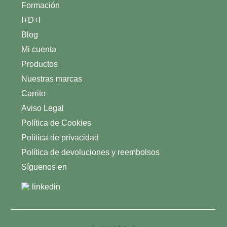
Formación
sobre
el
I+D+I
Proyecto
Blog
Integral
del
Mi cuenta
Monte
Productos
Cambium
Nuestras marcas
Carrito
Aviso Legal
Política de Cookies
Política de privacidad
Política de devoluciones y reembolsos
Síguenos en
linkedin